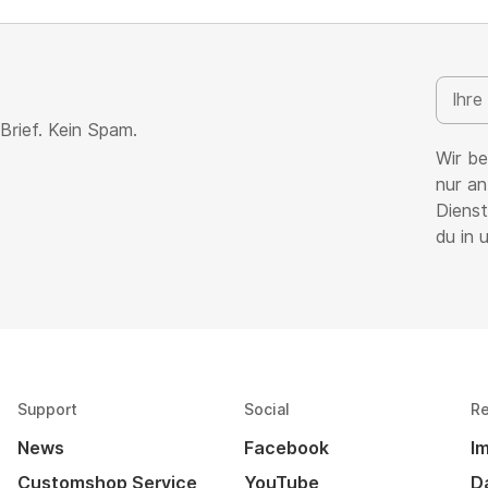
Brief. Kein Spam.
Wir be
nur an
Dienst
du in 
Support
Social
Re
News
Facebook
I
Customshop Service
YouTube
D