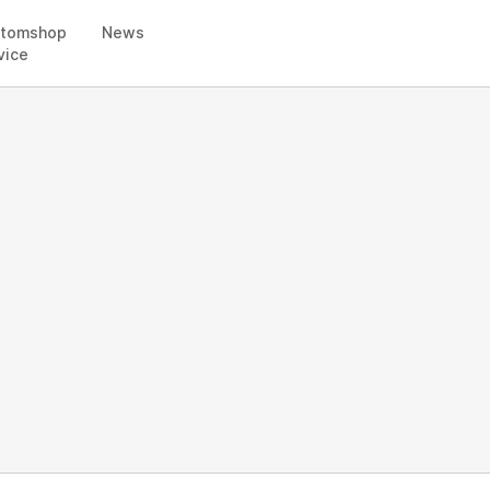
stomshop
News
vice