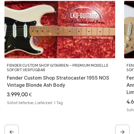
FENDER CUSTOM SHOP GITARREN – PREMIUM MODELLE
FEN
SOFORT VERFÜGBAR
SOF
Fender Custom Shop Stratocaster 1955 NOS
Fe
Vintage Blonde Ash Body
An
Lim
3.999,00
€
4.
Sofort lieferbar, Lieferzeit:
1 Tag
Sofo