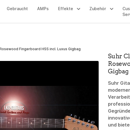
Gebraucht
AMPs
Effekte
Zubehör
Cu
Ser
ue Rosewood Fingerboard HSS incl. Luxus Gigbag
Suhr Cl
Rosewo
Gigba
Suhr
Gita
modernen
Verarbeit
professio
Gegründe
innovativ
und biete