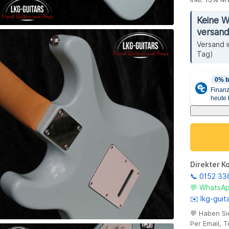
Keine W
versand
Versand 
Tag)
Direkter K
📞 0152 3
💬 WhatsAp
✉️ lkg-gui
💬 Haben Si
Per Email, 