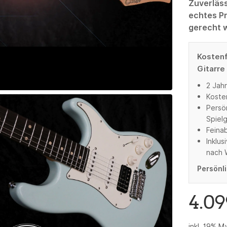
Zuverläss
echtes P
gerecht w
Kostenf
Gitarre
2 Jahr
Koste
Persö
Spiel
Feina
Inklus
nach 
Persönli
4.0
inkl. 19% M