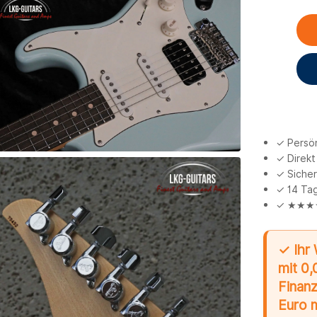
✓ Persön
✓ Direkt
✓ Sicher
✓ 14 Tag
✓ ★★★★★
✓ Ihr 
mit 0,
Finanz
Euro 