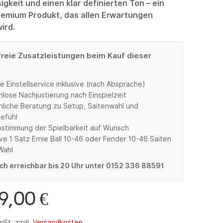
igkeit und einen klar definierten Ton – ein
remium Produkt, das allen Erwartungen
ird.
reie Zusatzleistungen beim Kauf dieser
e Einstellservice inklusive (nach Absprache)
nlose Nachjustierung nach Einspielzeit
nliche Beratung zu Setup, Saitenwahl und
gefühl
bstimmung der Spielbarkeit auf Wunsch
ive 1 Satz Ernie Ball 10-46 oder Fender 10-46 Saiten
Wahl
ch erreichbar bis 20 Uhr unter 0152 336 88591
99,00
€
wSt.
zzgl.
Versandkosten