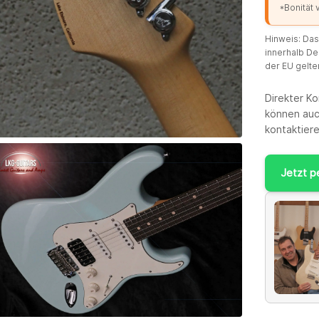
*Bonität
Hinweis: Das
innerhalb De
der EU gelt
Direkter Ko
können auc
kontaktier
Jetzt p