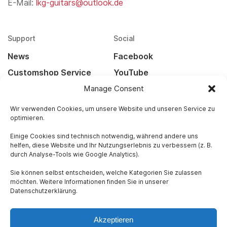
E-Mail:
lkg-guitars@outlook.de
Support
Social
News
Facebook
Customshop Service
YouTube
Manage Consent
Kontakt
Instagram
Widerrufsbelehrung
Wir verwenden Cookies, um unsere Website und unseren Service zu
optimieren.
Versandarten
Einige Cookies sind technisch notwendig, während andere uns
helfen, diese Website und Ihr Nutzungserlebnis zu verbessern (z. B.
Rechtliches
durch Analyse-Tools wie Google Analytics).
Impressum
Sie können selbst entscheiden, welche Kategorien Sie zulassen
Datenschutz
möchten. Weitere Informationen finden Sie in unserer
Datenschutzerklärung.
AGB
Akzeptieren